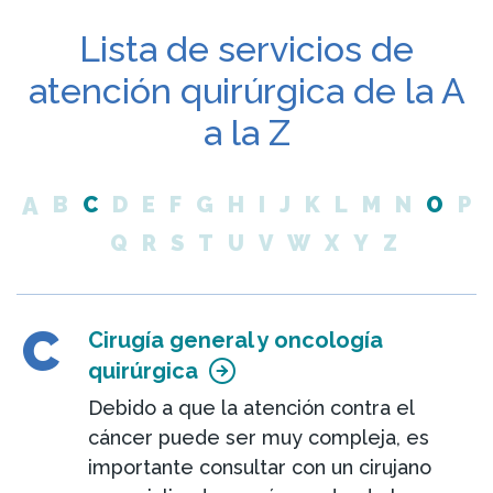
Lista de servicios de
atención quirúrgica de la A
a la Z
A
B
C
D
E
F
G
H
I
J
K
L
M
N
O
P
Q
R
S
T
U
V
W
X
Y
Z
C
Cirugía general y oncología
quirúrgica
Debido a que la atención contra el
cáncer puede ser muy compleja, es
importante consultar con un cirujano