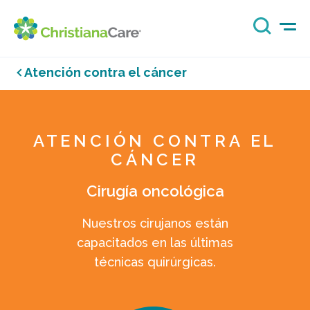
Atención contra el cáncer
ATENCIÓN CONTRA EL
CÁNCER
Cirugía oncológica
Nuestros cirujanos están
capacitados en las últimas
técnicas quirúrgicas.