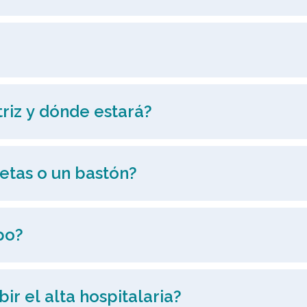
triz y dónde estará?
etas o un bastón?
po?
ir el alta hospitalaria?