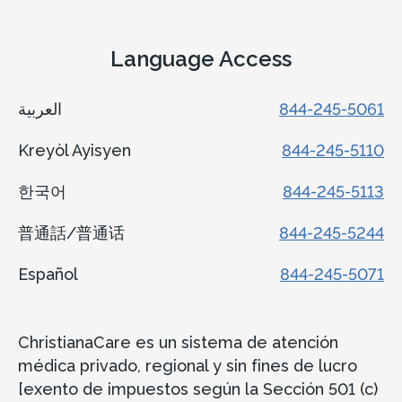
Language Access
العربية
844-245-5061
Kreyòl Ayisyen
844-245-5110
한국어
844-245-5113
普通話/普通话
844-245-5244
Español
844-245-5071
ChristianaCare es un sistema de atención
médica privado, regional y sin fines de lucro
[exento de impuestos según la Sección 501 (c)