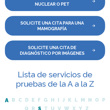
NUCLEAR O PET
SOLICITE UNA CITA PARA UNA
MAMOGRAFÍA
SOLICITE UNA CITA DE
DIAGNÓSTICO POR IMÁGENES
Lista de servicios de
pruebas de la A a la Z
A
B
C
D
E
F
G
H
I
J
K
L
M
N
O
P
Q
R
S
T
U
V
W
X
Y
Z