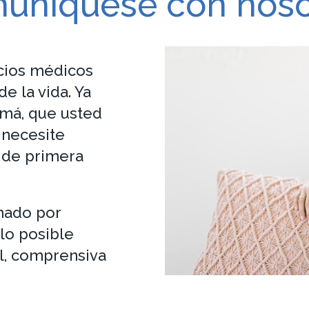
uníquese con noso
cios médicos
e la vida. Ya
amá, que usted
 necesite
o de primera
mado por
lo posible
l, comprensiva