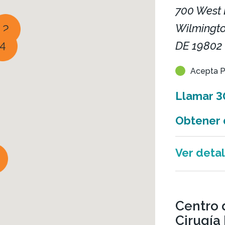
700 West 
Wilmingto
2
DE 19802
4
Acepta P
Llamar
3
Obtener 
Ver detal
Centro 
Cirugía