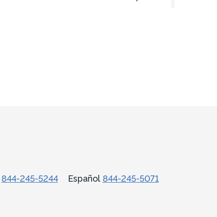
town Stanton Road, Map 2
3
E 19713
acientes Nuevos
02-623-4410
ación
Obtener direcciones
les
话
844-245-5244
Español
844-245-5071