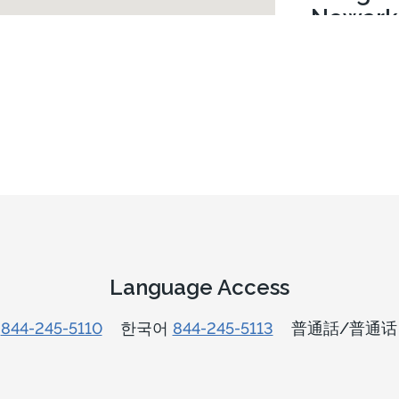
Newark
4735 Ogle
Suite 210
Newark, D
Acepta P
Llamar
3
Ver ubic
Language Access
Ver detal
n
844-245-5110
한국어
844-245-5113
普通話/普通