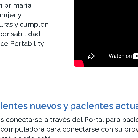
n primaria,
mujer y
guras y cumplen
ponsabilidad
e Portability
ientes nuevos y pacientes actu
es conectarse a través del Portal para paci
 o computadora para conectarse con su pr