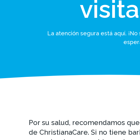
visit
La atención segura está aquí. ¡No
espera
Por su salud, recomendamos que l
de ChristianaCare. Si no tiene bar