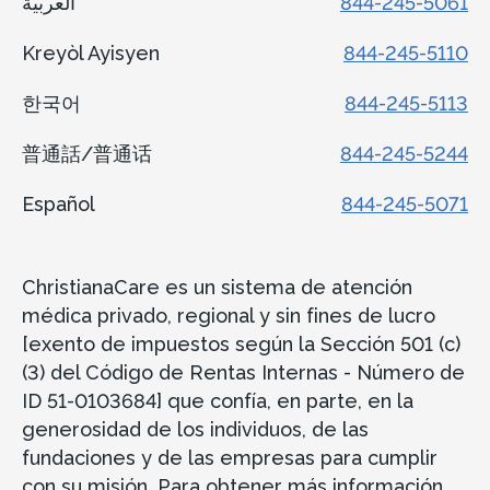
العربية
844-245-5061
Kreyòl Ayisyen
844-245-5110
한국어
844-245-5113
普通話/普通话
844-245-5244
Español
844-245-5071
ChristianaCare es un sistema de atención
médica privado, regional y sin fines de lucro
[exento de impuestos según la Sección 501 (c)
(3) del Código de Rentas Internas - Número de
ID 51-0103684] que confía, en parte, en la
generosidad de los individuos, de las
fundaciones y de las empresas para cumplir
con su misión. Para obtener más información