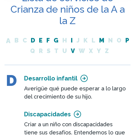
Crianza de niños de la A a
la Z
A
B
C
D
E
F
G
H
I
J
K
L
M
N
O
P
Q
R
S
T
U
V
W
X
Y
Z
D
Desarrollo infantil
Averigüe qué puede esperar a lo largo
del crecimiento de su hijo.
Discapacidades
Criar a un niño con discapacidades
tiene sus desafíos. Entendemos lo que