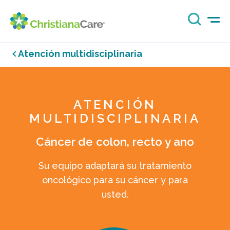
Atención multidisciplinaria
ATENCIÓN
MULTIDISCIPLINARIA
Cáncer de colon, recto y ano
Su equipo adaptará su tratamiento
oncológico para su cáncer y para
usted.