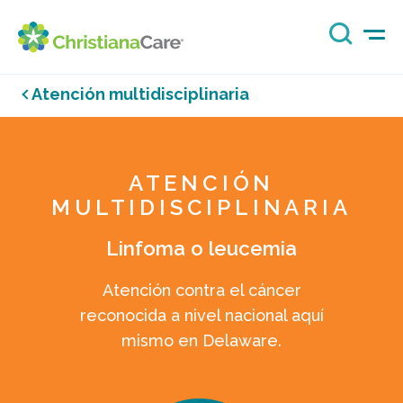
Atención multidisciplinaria
ATENCIÓN
MULTIDISCIPLINARIA
Linfoma o leucemia
Atención contra el cáncer
reconocida a nivel nacional aquí
mismo en Delaware.