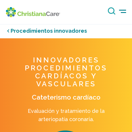
Procedimientos innovadores
INNOVADORES
PROCEDIMIENTOS
CARDÍACOS Y
VASCULARES
Cateterismo cardíaco
Evaluación y tratamiento de la
arteriopatía coronaria.