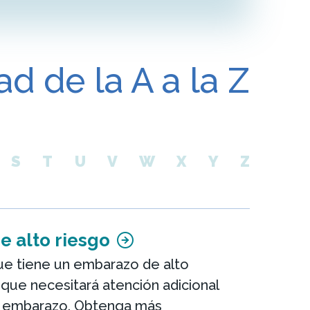
ad de la A a la Z
S
T
U
V
W
X
Y
Z
 alto riesgo
 que tiene un embarazo de alto
a que necesitará atención adicional
l embarazo. Obtenga más