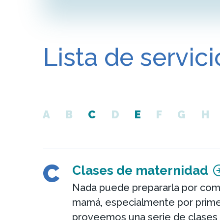
Lista de servici
A
B
C
D
E
F
G
H
C
Clases de maternidad
Nada puede prepararla por com
mamá, especialmente por prime
proveemos una serie de clases 