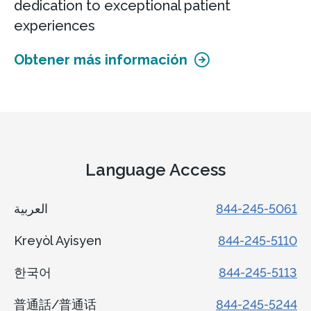
dedication to exceptional patient
experiences
Obtener más información
Language Access
العربية
844-245-5061
Kreyòl Ayisyen
844-245-5110
한국어
844-245-5113
普通話/普通话
844-245-5244