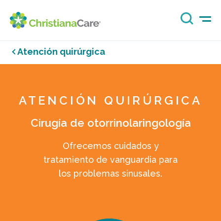
Atención quirúrgica
ATENCIÓN QUIRÚRGICA
Cirugía de otorrinolaringología
Ofrecemos cuidados y
tratamiento de vanguardia para
los problemas sinusales.